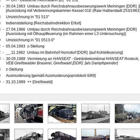
x
=> DR - Deutsche Reichsbahn [D] "01 152"
3
-
30.04.1963 Umbau durch Reichsbahnausbesserungswerk Meiningen [DDR] [R
[Ausrüstung mit Verbrennungskammer-Kessel 01E (Raw Halberstadt 253/1963
3
Umzeichnung in "01 513"
3
Indienststellung [Reichsbahndirektion Erfurt]
6
-
27.04.1966 Umbau durch Reichsbahnausbesserungswerk Meiningen [DDR]
[Ausrüstung mit Ölhauptfeuerung (im Rahmen einer L3 Untersuchung)]
0
Umzeichnung in "01 0513-0"
2
-
05.04.1983 z-Stellung
2
-
__.11.1982 Umbau im Bahnhof Hornstorf [DDR] [auf Kohlefeuerung]
3
-
30.09.1988
Vermietung an HANSEAT - Getränkekombinat HANSEAT Rostock,
VEB Greifswalder Brauerei, Greifswald
[DDR]
[als Dampfspender]
8
z-Stellung
9
Ausmusterung [gemäß Ausmusterungsprotokoll 6/89]
9
-
31.10.1989 ++ [Greifswald]