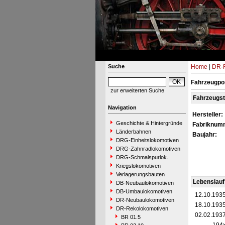
Suche
Home
|
DR-R
Fahrzeugpor
zur erweiterten Suche
Fahrzeugs
Navigation
Hersteller:
Geschichte & Hintergründe
Fabriknum
Länderbahnen
Baujahr:
DRG-Einheitslokomotiven
DRG-Zahnradlokomotiven
DRG-Schmalspurlok.
Kriegslokomotiven
Verlagerungsbauten
Lebenslauf
DB-Neubaulokomotiven
DB-Umbaulokomotiven
12.10.193
DR-Neubaulokomotiven
18.10.193
DR-Rekolokomotiven
02.02.193
BR 01.5