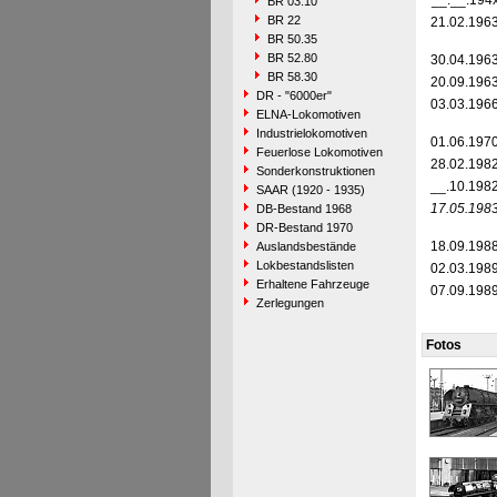
__.__.194
BR 03.10
BR 22
21.02.196
BR 50.35
BR 52.80
30.04.196
BR 58.30
20.09.196
DR - "6000er"
03.03.196
ELNA-Lokomotiven
Industrielokomotiven
01.06.197
Feuerlose Lokomotiven
28.02.198
Sonderkonstruktionen
__.10.198
SAAR (1920 - 1935)
17.05.198
DB-Bestand 1968
DR-Bestand 1970
18.09.198
Auslandsbestände
Lokbestandslisten
02.03.198
Erhaltene Fahrzeuge
07.09.198
Zerlegungen
Fotos