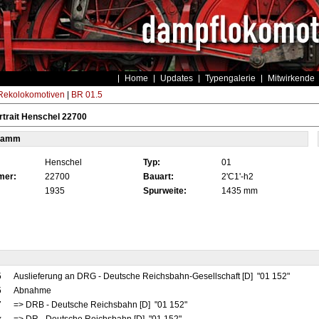
Home
Updates
Typengalerie
Mitwirkende
ekolokomotiven
|
BR 01.5
trait Henschel 22700
tamm
Henschel
Typ:
01
mer:
22700
Bauart:
2'C1'-h2
1935
Spurweite:
1435 mm
5
Auslieferung an DRG - Deutsche Reichsbahn-Gesellschaft [D] "01 152"
5
Abnahme
7
=> DRB - Deutsche Reichsbahn [D] "01 152"