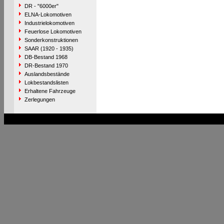
DR - "6000er"
ELNA-Lokomotiven
Industrielokomotiven
Feuerlose Lokomotiven
Sonderkonstruktionen
SAAR (1920 - 1935)
DB-Bestand 1968
DR-Bestand 1970
Auslandsbestände
Lokbestandslisten
Erhaltene Fahrzeuge
Zerlegungen