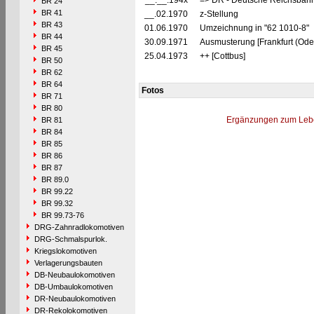
__.__.194x
=> DR - Deutsche Reichsbahn
BR 24
BR 41
__.02.1970
z-Stellung
BR 43
01.06.1970
Umzeichnung in "62 1010-8"
BR 44
30.09.1971
Ausmusterung [Frankfurt (Oder
BR 45
25.04.1973
++ [Cottbus]
BR 50
BR 62
BR 64
Fotos
BR 71
BR 80
Ergänzungen zum Leb
BR 81
BR 84
BR 85
BR 86
BR 87
BR 89.0
BR 99.22
BR 99.32
BR 99.73-76
DRG-Zahnradlokomotiven
DRG-Schmalspurlok.
Kriegslokomotiven
Verlagerungsbauten
DB-Neubaulokomotiven
DB-Umbaulokomotiven
DR-Neubaulokomotiven
DR-Rekolokomotiven