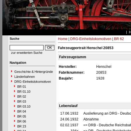
Suche
Home
|
DRG-Einheitslokomotiven
|
BR 62
Fahrzeugportrait Henschel 20853
zur erweiterten Suche
Fahrzeugstamm
Navigation
Hersteller:
Henschel
Geschichte & Hintergründe
Fabriknummer:
20853
Länderbahnen
Baujahr:
1928
DRG-Einheitslokomotiven
BR 01
BR 01.10
BR 02
BR 03
Lebenslauf
BR 03.10
BR 04
17.06.1932
Auslieferung an DRG - Deutsc
BR 05
24.06.1932
Abnahme
BR 06
02.02.1937
=> DRB - Deutsche Reichsbah
BR 23