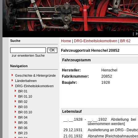
Suche
Home
|
DRG-Einheitslokomotiven
|
BR 62
Fahrzeugportrait Henschel 20852
zur erweiterten Suche
Fahrzeugstamm
Navigation
Hersteller:
Henschel
Geschichte & Hintergründe
Fabriknummer:
20852
Länderbahnen
Baujahr:
1928
DRG-Einheitslokomotiven
BR 01
BR 01.10
BR 02
BR 03
Lebenslauf
BR 03.10
BR 04
__.__.1928
-
__.__.1932 Abstellung bei
BR 05
übernommen werden]
BR 06
29.12.1931
Auslieferung an DRG - Deutsc
BR 23
21.01.1932
Abnahme [Reichsbahnausbess