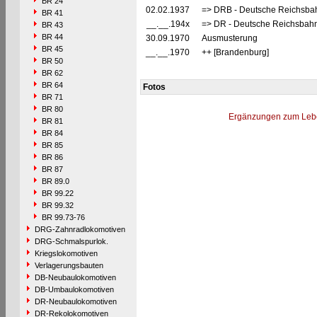
BR 24
02.02.1937
=> DRB - Deutsche Reichsbah
BR 41
__.__.194x
=> DR - Deutsche Reichsbahn
BR 43
BR 44
30.09.1970
Ausmusterung
BR 45
__.__.1970
++ [Brandenburg]
BR 50
BR 62
BR 64
Fotos
BR 71
BR 80
Ergänzungen zum Leb
BR 81
BR 84
BR 85
BR 86
BR 87
BR 89.0
BR 99.22
BR 99.32
BR 99.73-76
DRG-Zahnradlokomotiven
DRG-Schmalspurlok.
Kriegslokomotiven
Verlagerungsbauten
DB-Neubaulokomotiven
DB-Umbaulokomotiven
DR-Neubaulokomotiven
DR-Rekolokomotiven