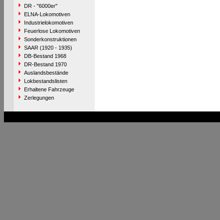
DR - "6000er"
ELNA-Lokomotiven
Industrielokomotiven
Feuerlose Lokomotiven
Sonderkonstruktionen
SAAR (1920 - 1935)
DB-Bestand 1968
DR-Bestand 1970
Auslandsbestände
Lokbestandslisten
Erhaltene Fahrzeuge
Zerlegungen