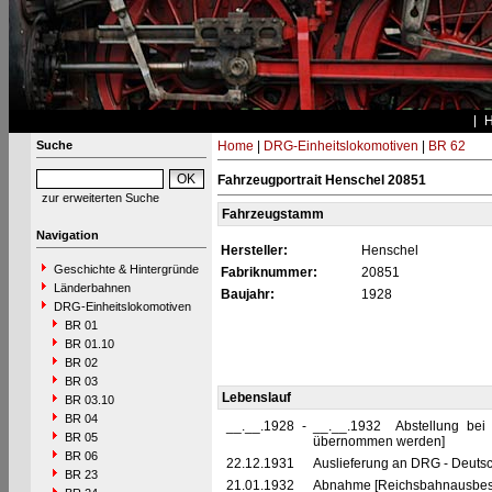
Suche
Home
|
DRG-Einheitslokomotiven
|
BR 62
Fahrzeugportrait Henschel 20851
zur erweiterten Suche
Fahrzeugstamm
Navigation
Hersteller:
Henschel
Geschichte & Hintergründe
Fabriknummer:
20851
Länderbahnen
Baujahr:
1928
DRG-Einheitslokomotiven
BR 01
BR 01.10
BR 02
BR 03
Lebenslauf
BR 03.10
BR 04
__.__.1928
-
__.__.1932 Abstellung bei
BR 05
übernommen werden]
BR 06
22.12.1931
Auslieferung an DRG - Deutsc
BR 23
21.01.1932
Abnahme [Reichsbahnausbess