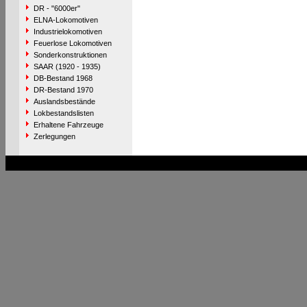
DR - "6000er"
ELNA-Lokomotiven
Industrielokomotiven
Feuerlose Lokomotiven
Sonderkonstruktionen
SAAR (1920 - 1935)
DB-Bestand 1968
DR-Bestand 1970
Auslandsbestände
Lokbestandslisten
Erhaltene Fahrzeuge
Zerlegungen