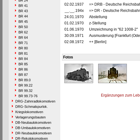
BR 24
02.02.1937
=> DRB - Deutsche Reichsbah
BR 41
__.__.194x
=> DR - Deutsche Reichsbahn
BR 43
BR 44
24.01.1970
Abstellung
BR 45
01.02.1970
z-Stellung
BR 50
01.06.1970
Umzeichnung in "62 1008-2"
BR 62
30.09.1971
Ausmusterung [Frankfurt (Oder
BR 64
02.08.1972
++ [Berlin]
BR 71
BR 80
BR 81
Fotos
BR 84
BR 85
BR 86
BR 87
BR 89.0
BR 99.22
BR 99.32
Ergänzungen zum Leb
BR 99.73-76
DRG-Zahnradlokomotiven
DRG-Schmalspurlok.
Kriegslokomotiven
Verlagerungsbauten
DB-Neubaulokomotiven
DB-Umbaulokomotiven
DR-Neubaulokomotiven
DR-Rekolokomotiven