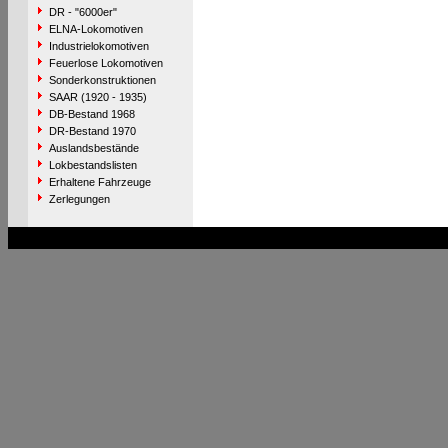
DR - "6000er"
ELNA-Lokomotiven
Industrielokomotiven
Feuerlose Lokomotiven
Sonderkonstruktionen
SAAR (1920 - 1935)
DB-Bestand 1968
DR-Bestand 1970
Auslandsbestände
Lokbestandslisten
Erhaltene Fahrzeuge
Zerlegungen