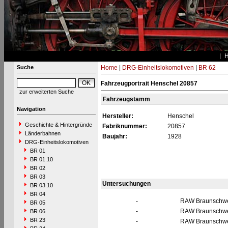
Suche
Home
|
DRG-Einheitslokomotiven
|
BR 62
Fahrzeugportrait Henschel 20857
zur erweiterten Suche
Fahrzeugstamm
Navigation
Hersteller:
Henschel
Geschichte & Hintergründe
Fabriknummer:
20857
Länderbahnen
Baujahr:
1928
DRG-Einheitslokomotiven
BR 01
BR 01.10
BR 02
BR 03
Untersuchungen
BR 03.10
BR 04
-
RAW Braunschw
BR 05
-
RAW Braunschw
BR 06
BR 23
-
RAW Braunschw