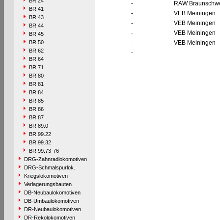
BR 24
-
RAW Braunschw
BR 41
-
VEB Meiningen
BR 43
-
VEB Meiningen
BR 44
-
VEB Meiningen
BR 45
BR 50
-
VEB Meiningen
BR 62
-
BR 64
BR 71
BR 80
BR 81
BR 84
BR 85
BR 86
BR 87
BR 89.0
BR 99.22
BR 99.32
BR 99.73-76
DRG-Zahnradlokomotiven
DRG-Schmalspurlok.
Kriegslokomotiven
Verlagerungsbauten
DB-Neubaulokomotiven
DB-Umbaulokomotiven
DR-Neubaulokomotiven
DR-Rekolokomotiven