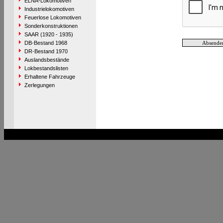
ELNA-Lokomotiven
Industrielokomotiven
Feuerlose Lokomotiven
Sonderkonstruktionen
SAAR (1920 - 1935)
DB-Bestand 1968
DR-Bestand 1970
Auslandsbestände
Lokbestandslisten
Erhaltene Fahrzeuge
Zerlegungen