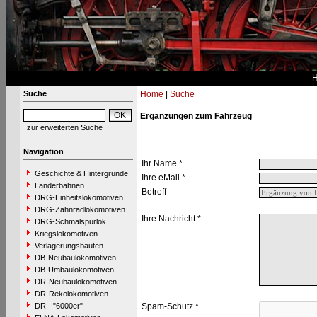
Suche
Home
|
Suche
Ergänzungen zum Fahrzeug
zur erweiterten Suche
Navigation
Ihr Name *
Geschichte & Hintergründe
Ihre eMail *
Länderbahnen
Betreff
DRG-Einheitslokomotiven
DRG-Zahnradlokomotiven
Ihre Nachricht *
DRG-Schmalspurlok.
Kriegslokomotiven
Verlagerungsbauten
DB-Neubaulokomotiven
DB-Umbaulokomotiven
DR-Neubaulokomotiven
DR-Rekolokomotiven
DR - "6000er"
Spam-Schutz *