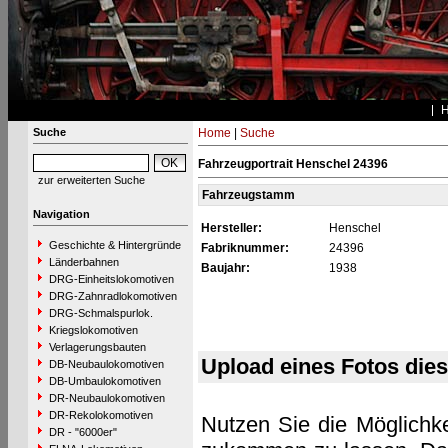
Suche
Home
|
Suche
Fahrzeugportrait Henschel 24396
zur erweiterten Suche
Fahrzeugstamm
Navigation
Hersteller:
Henschel
Geschichte & Hintergründe
Fabriknummer:
24396
Länderbahnen
Baujahr:
1938
DRG-Einheitslokomotiven
DRG-Zahnradlokomotiven
DRG-Schmalspurlok.
Kriegslokomotiven
Verlagerungsbauten
Upload eines Fotos die
DB-Neubaulokomotiven
DB-Umbaulokomotiven
DR-Neubaulokomotiven
DR-Rekolokomotiven
Nutzen Sie die Möglichke
DR - "6000er"