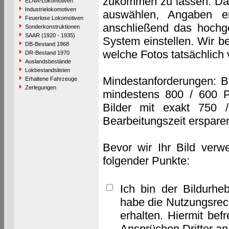
zukommen zu lassen. Das 
ELNA-Lokomotiven
Industrielokomotiven
auswählen, Angaben e
Feuerlose Lokomotiven
anschließend das hochge
Sonderkonstruktionen
SAAR (1920 - 1935)
System einstellen. Wir b
DB-Bestand 1968
welche Fotos tatsächlich
DR-Bestand 1970
Auslandsbestände
Lokbestandslisten
Mindestanforderungen: B
Erhaltene Fahrzeuge
Zerlegungen
mindestens 800 / 600 P
Bilder mit exakt 750 
Bearbeitungszeit erspare
Bevor wir Ihr Bild verw
folgender Punkte:
Ich bin der Bildurhe
habe die Nutzungsrec
erhalten. Hiermit bef
Ansprüchen Dritter a