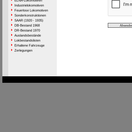
ELNA-Lokomotiven
Industrielokomotiven
Feuerlose Lokomotiven
Sonderkonstruktionen
SAAR (1920 - 1935)
DB-Bestand 1968
DR-Bestand 1970
Auslandsbestände
Lokbestandslisten
Erhaltene Fahrzeuge
Zerlegungen