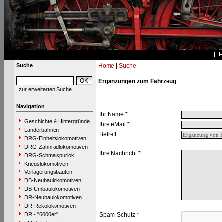
Suche
Home
|
Suche
Ergänzungen zum Fahrzeug
zur erweiterten Suche
Navigation
Ihr Name *
Geschichte & Hintergründe
Ihre eMail *
Länderbahnen
Betreff
DRG-Einheitslokomotiven
DRG-Zahnradlokomotiven
Ihre Nachricht *
DRG-Schmalspurlok.
Kriegslokomotiven
Verlagerungsbauten
DB-Neubaulokomotiven
DB-Umbaulokomotiven
DR-Neubaulokomotiven
DR-Rekolokomotiven
DR - "6000er"
Spam-Schutz *