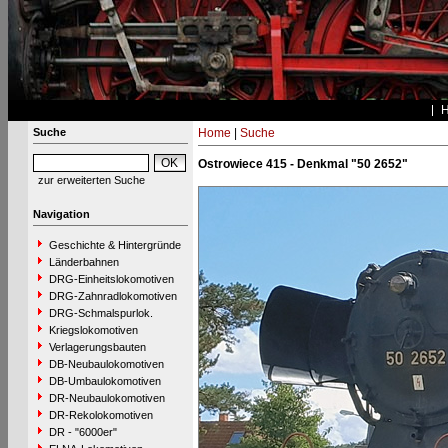
Suche
Home
|
Suche
Ostrowiece 415 - Denkmal "50 2652"
zur erweiterten Suche
Navigation
Geschichte & Hintergründe
Länderbahnen
DRG-Einheitslokomotiven
DRG-Zahnradlokomotiven
DRG-Schmalspurlok.
Kriegslokomotiven
Verlagerungsbauten
DB-Neubaulokomotiven
DB-Umbaulokomotiven
DR-Neubaulokomotiven
DR-Rekolokomotiven
DR - "6000er"