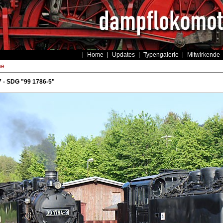
Home
Updates
Typengalerie
Mitwirkende
he
 - SDG "99 1786-5"