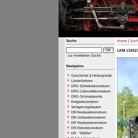
Suche
Home
|
Suc
LKM 132027
zur erweiterten Suche
Navigation
Geschichte & Hintergründe
Länderbahnen
DRG-Einheitslokomotiven
DRG-Zahnradlokomotiven
DRG-Schmalspurlok.
Kriegslokomotiven
Verlagerungsbauten
DB-Neubaulokomotiven
DB-Umbaulokomotiven
DR-Neubaulokomotiven
DR-Rekolokomotiven
DR - "6000er"