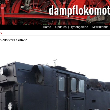
Home
Updates
Typengalerie
Mitwirkende
he
 - SDG "99 1786-5"