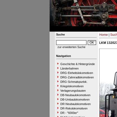
Suche
Home
|
Suc
LKM 132027
zur erweiterten Suche
Navigation
Geschichte & Hintergründe
Länderbahnen
DRG-Einheitslokomotiven
DRG-Zahnradlokomotiven
DRG-Schmalspurlok.
Kriegslokomotiven
Verlagerungsbauten
DB-Neubaulokomotiven
DB-Umbaulokomotiven
DR-Neubaulokomotiven
DR-Rekolokomotiven
DR - "6000er"