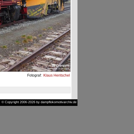
Fotograf:
Klaus Hentschel
© Copyright 2006-2026 by dampflokomotivarchiv.de