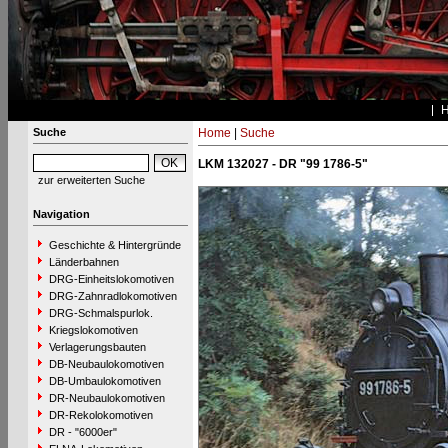
Suche
Home
|
Suche
LKM 132027 - DR "99 1786-5"
zur erweiterten Suche
Navigation
Geschichte & Hintergründe
Länderbahnen
DRG-Einheitslokomotiven
DRG-Zahnradlokomotiven
DRG-Schmalspurlok.
Kriegslokomotiven
Verlagerungsbauten
DB-Neubaulokomotiven
DB-Umbaulokomotiven
DR-Neubaulokomotiven
DR-Rekolokomotiven
DR - "6000er"