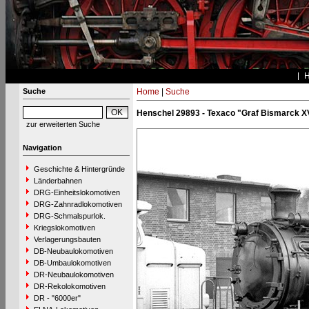
Suche
Home
|
Suche
Henschel 29893 - Texaco "Graf Bismarck X
zur erweiterten Suche
Navigation
Geschichte & Hintergründe
Länderbahnen
DRG-Einheitslokomotiven
DRG-Zahnradlokomotiven
DRG-Schmalspurlok.
Kriegslokomotiven
Verlagerungsbauten
DB-Neubaulokomotiven
DB-Umbaulokomotiven
DR-Neubaulokomotiven
DR-Rekolokomotiven
DR - "6000er"