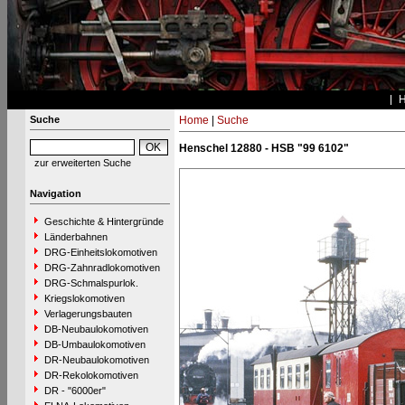
Suche
Home
|
Suche
Henschel 12880 - HSB "99 6102"
zur erweiterten Suche
Navigation
Geschichte & Hintergründe
Länderbahnen
DRG-Einheitslokomotiven
DRG-Zahnradlokomotiven
DRG-Schmalspurlok.
Kriegslokomotiven
Verlagerungsbauten
DB-Neubaulokomotiven
DB-Umbaulokomotiven
DR-Neubaulokomotiven
DR-Rekolokomotiven
DR - "6000er"