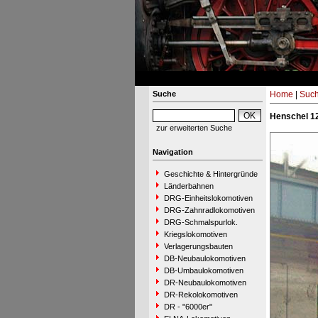
Suche
Home
|
Suc
Henschel 1
zur erweiterten Suche
Navigation
Geschichte & Hintergründe
Länderbahnen
DRG-Einheitslokomotiven
DRG-Zahnradlokomotiven
DRG-Schmalspurlok.
Kriegslokomotiven
Verlagerungsbauten
DB-Neubaulokomotiven
DB-Umbaulokomotiven
DR-Neubaulokomotiven
DR-Rekolokomotiven
DR - "6000er"