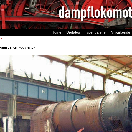
Home
Updates
Typengalerie
Mitwirkende
he
2880 - HSB "99 6102"