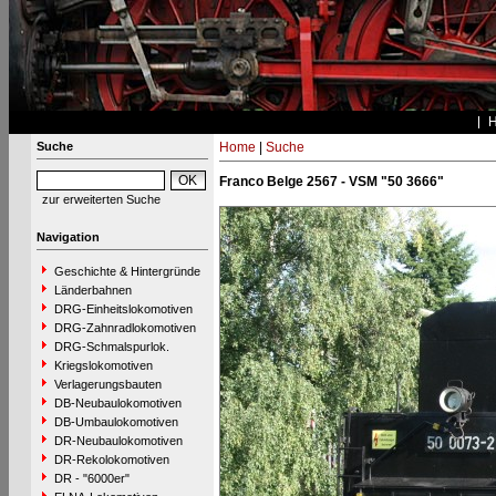
Suche
Home
|
Suche
Franco Belge 2567 - VSM "50 3666"
zur erweiterten Suche
Navigation
Geschichte & Hintergründe
Länderbahnen
DRG-Einheitslokomotiven
DRG-Zahnradlokomotiven
DRG-Schmalspurlok.
Kriegslokomotiven
Verlagerungsbauten
DB-Neubaulokomotiven
DB-Umbaulokomotiven
DR-Neubaulokomotiven
DR-Rekolokomotiven
DR - "6000er"