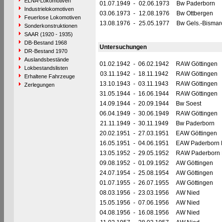
ELNA-Lokomotiven
01.07.1949
-
02.06.1973
Bw Paderborn
Industrielokomotiven
03.06.1973
-
12.08.1976
Bw Ottbergen
Feuerlose Lokomotiven
13.08.1976
-
25.05.1977
Bw Gels.-Bismar
Sonderkonstruktionen
SAAR (1920 - 1935)
DB-Bestand 1968
Untersuchungen
DR-Bestand 1970
Auslandsbestände
01.02.1942
-
06.02.1942
RAW Göttingen
Lokbestandslisten
03.11.1942
-
18.11.1942
RAW Göttingen
Erhaltene Fahrzeuge
13.10.1943
-
03.11.1943
RAW Göttingen
Zerlegungen
31.05.1944
-
16.06.1944
RAW Göttingen
14.09.1944
-
20.09.1944
Bw Soest
06.04.1949
-
30.06.1949
RAW Göttingen
21.11.1949
-
30.11.1949
Bw Paderborn
20.02.1951
-
27.03.1951
EAW Göttingen
16.05.1951
-
04.06.1951
EAW Paderborn 
13.05.1952
-
29.05.1952
RAW Paderborn 
09.08.1952
-
01.09.1952
AW Göttingen
24.07.1954
-
25.08.1954
AW Göttingen
01.07.1955
-
26.07.1955
AW Göttingen
08.03.1956
-
23.03.1956
AW Nied
15.05.1956
-
07.06.1956
AW Nied
04.08.1956
-
16.08.1956
AW Nied