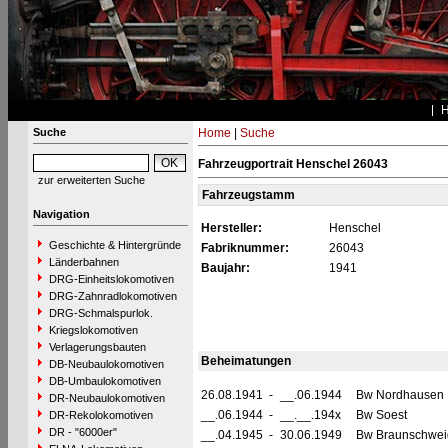
Suche
Home
|
Suche
Fahrzeugportrait Henschel 26043
zur erweiterten Suche
Fahrzeugstamm
Navigation
Hersteller:
Henschel
Geschichte & Hintergründe
Fabriknummer:
26043
Länderbahnen
Baujahr:
1941
DRG-Einheitslokomotiven
DRG-Zahnradlokomotiven
DRG-Schmalspurlok.
Kriegslokomotiven
Verlagerungsbauten
Beheimatungen
DB-Neubaulokomotiven
DB-Umbaulokomotiven
26.08.1941
-
__.06.1944
Bw Nordhausen
DR-Neubaulokomotiven
__.06.1944
-
__.__.194x
Bw Soest
DR-Rekolokomotiven
DR - "6000er"
__.04.1945
-
30.06.1949
Bw Braunschwei