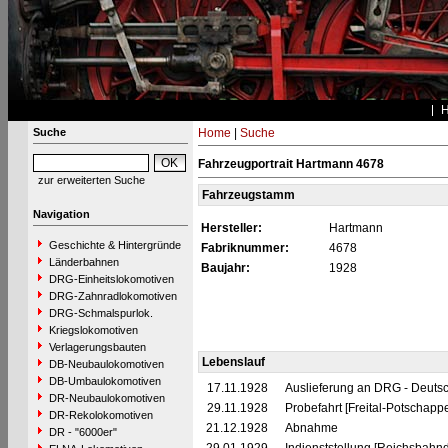
Suche
Home
|
Suche
Fahrzeugportrait Hartmann 4678
zur erweiterten Suche
Fahrzeugstamm
Navigation
Hersteller:
Hartmann
Geschichte & Hintergründe
Fabriknummer:
4678
Länderbahnen
Baujahr:
1928
DRG-Einheitslokomotiven
DRG-Zahnradlokomotiven
DRG-Schmalspurlok.
Kriegslokomotiven
Verlagerungsbauten
Lebenslauf
DB-Neubaulokomotiven
DB-Umbaulokomotiven
17.11.1928
Auslieferung an DRG - Deutsc
DR-Neubaulokomotiven
29.11.1928
Probefahrt [Freital-Potschapp
DR-Rekolokomotiven
21.12.1928
Abnahme
DR - "6000er"