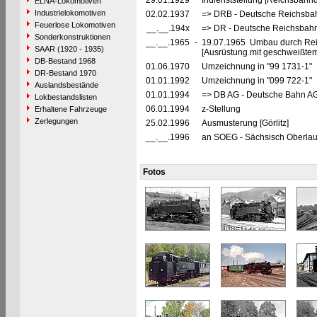
29.01.1929
Indienststellung [Reichsbahnd
ELNA-Lokomotiven
Industrielokomotiven
02.02.1937
=> DRB - Deutsche Reichsbah
Feuerlose Lokomotiven
__.__.194x
=> DR - Deutsche Reichsbahn
Sonderkonstruktionen
__.__.1965
-
19.07.1965 Umbau durch Reic
SAAR (1920 - 1935)
[Ausrüstung mit geschweißte
DB-Bestand 1968
01.06.1970
Umzeichnung in "99 1731-1"
DR-Bestand 1970
01.01.1992
Umzeichnung in "099 722-1"
Auslandsbestände
01.01.1994
=> DB AG - Deutsche Bahn AG
Lokbestandslisten
06.01.1994
z-Stellung
Erhaltene Fahrzeuge
Zerlegungen
25.02.1996
Ausmusterung [Görlitz]
__.__.1996
an SOEG - Sächsisch Oberlaus
Fotos