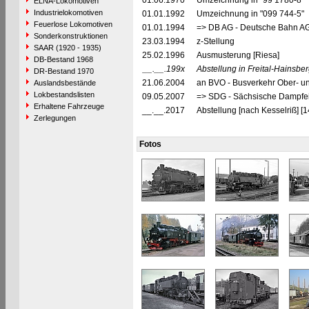
01.06.1970
Umzeichnung in "99 1780-8"
ELNA-Lokomotiven
Industrielokomotiven
01.01.1992
Umzeichnung in "099 744-5"
Feuerlose Lokomotiven
01.01.1994
=> DB AG - Deutsche Bahn AG
Sonderkonstruktionen
23.03.1994
z-Stellung
SAAR (1920 - 1935)
25.02.1996
Ausmusterung [Riesa]
DB-Bestand 1968
__.__.199x
Abstellung in Freital-Hainsbe
DR-Bestand 1970
21.06.2004
an BVO - Busverkehr Ober- u
Auslandsbestände
Lokbestandslisten
09.05.2007
=> SDG - Sächsische Dampfei
Erhaltene Fahrzeuge
__.__.2017
Abstellung [nach Kesselriß] [
Zerlegungen
Fotos