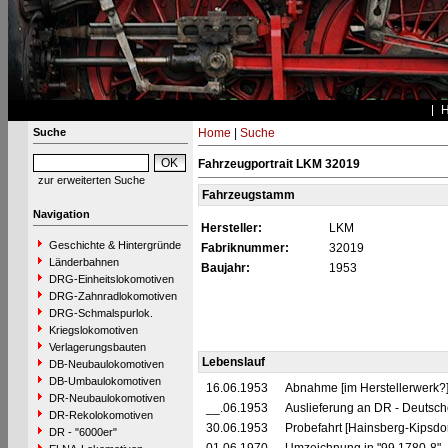
Suche
Home
|
Suche
Fahrzeugportrait LKM 32019
zur erweiterten Suche
Fahrzeugstamm
Navigation
Hersteller:
LKM
Geschichte & Hintergründe
Fabriknummer:
32019
Länderbahnen
Baujahr:
1953
DRG-Einheitslokomotiven
DRG-Zahnradlokomotiven
DRG-Schmalspurlok.
Kriegslokomotiven
Verlagerungsbauten
Lebenslauf
DB-Neubaulokomotiven
DB-Umbaulokomotiven
16.06.1953
Abnahme [im Herstellerwerk?
DR-Neubaulokomotiven
__.06.1953
Auslieferung an DR - Deutsc
DR-Rekolokomotiven
30.06.1953
Probefahrt [Hainsberg-Kipsdor
DR - "6000er"