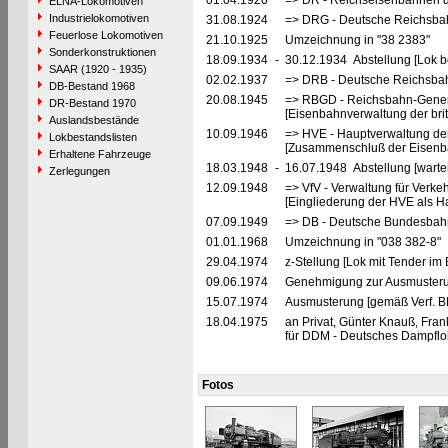
01.04.1920
=> DR - Reichseisenbahnen d
ELNA-Lokomotiven
Industrielokomotiven
31.08.1924
=> DRG - Deutsche Reichsbahn
Feuerlose Lokomotiven
21.10.1925
Umzeichnung in "38 2383"
Sonderkonstruktionen
18.09.1934
-
30.12.1934 Abstellung [Lok be
SAAR (1920 - 1935)
02.02.1937
=> DRB - Deutsche Reichsbah
DB-Bestand 1968
20.08.1945
=> RBGD - Reichsbahn-General
DR-Bestand 1970
[Eisenbahnverwaltung der brit
Auslandsbestände
10.09.1946
=> HVE - Hauptverwaltung de
Lokbestandslisten
[Zusammenschluß der Eisenba
Erhaltene Fahrzeuge
18.03.1948
-
16.07.1948 Abstellung [warte
Zerlegungen
12.09.1948
=> VfV - Verwaltung für Verke
[Eingliederung der HVE als Ha
07.09.1949
=> DB - Deutsche Bundesbah
01.01.1968
Umzeichnung in "038 382-8"
29.04.1974
z-Stellung [Lok mit Tender im 
09.06.1974
Genehmigung zur Ausmusteru
15.07.1974
Ausmusterung [gemäß Verf. B
18.04.1975
an Privat, Günter Knauß, Frank
für DDM - Deutsches Dampflo
Fotos