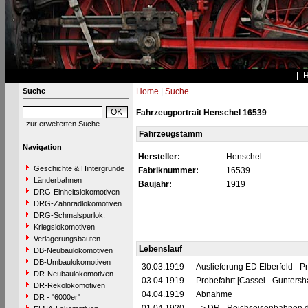
Suche
Home
|
Suche
Fahrzeugportrait Henschel 16539
zur erweiterten Suche
Fahrzeugstamm
Navigation
Hersteller:
Henschel
Geschichte & Hintergründe
Fabriknummer:
16539
Länderbahnen
Baujahr:
1919
DRG-Einheitslokomotiven
DRG-Zahnradlokomotiven
DRG-Schmalspurlok.
Kriegslokomotiven
Verlagerungsbauten
Lebenslauf
DB-Neubaulokomotiven
DB-Umbaulokomotiven
30.03.1919
Auslieferung ED Elberfeld - P
DR-Neubaulokomotiven
03.04.1919
Probefahrt [Cassel - Gunters
DR-Rekolokomotiven
04.04.1919
Abnahme
DR - "6000er"