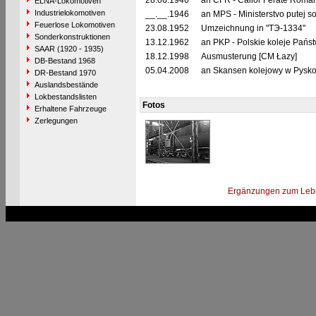
28.06.1946
an CFR - Căilor Ferate Româ
ELNA-Lokomotiven
Industrielokomotiven
__.__.1946
an MPS - Ministerstvo putej 
Feuerlose Lokomotiven
23.08.1952
Umzeichnung in "TЭ-1334"
Sonderkonstruktionen
13.12.1962
an PKP - Polskie koleje Pańs
SAAR (1920 - 1935)
18.12.1998
Ausmusterung [CM Łazy]
DB-Bestand 1968
05.04.2008
an Skansen kolejowy w Pysko
DR-Bestand 1970
Auslandsbestände
Lokbestandslisten
Fotos
Erhaltene Fahrzeuge
Zerlegungen
Ergänzungen zum Leb