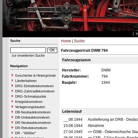
Suche
Home
|
Suche
Fahrzeugportrait DWM 794
zur erweiterten Suche
Fahrzeugstamm
Navigation
Hersteller:
DWM
Geschichte & Hintergründe
Fabriknummer:
794
Länderbahnen
Baujahr:
1944
DRG-Einheitslokomotiven
DRG-Zahnradlokomotiven
DRG-Schmalspurlok.
Kriegslokomotiven
Verlagerungsbauten
Lebenslauf
DB-Neubaulokomotiven
DB-Umbaulokomotiven
__.08.1944
Auslieferung an DRB - Deuts
DR-Neubaulokomotiven
15.08.1944
Abnahme
DR-Rekolokomotiven
27.04.1945
=> ÖStB - Österreichische St
DR - "6000er"