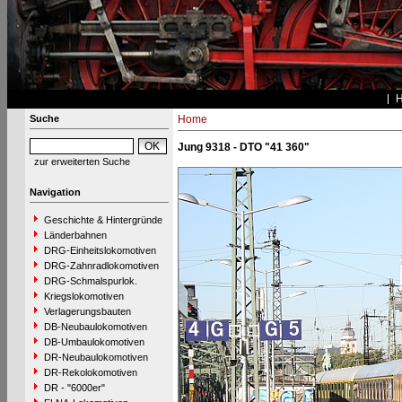
Suche
Home
Jung 9318 - DTO "41 360"
zur erweiterten Suche
Navigation
Geschichte & Hintergründe
Länderbahnen
DRG-Einheitslokomotiven
DRG-Zahnradlokomotiven
DRG-Schmalspurlok.
Kriegslokomotiven
Verlagerungsbauten
DB-Neubaulokomotiven
DB-Umbaulokomotiven
DR-Neubaulokomotiven
DR-Rekolokomotiven
DR - "6000er"