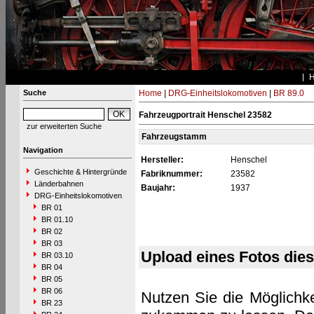
Suche
Home
|
DRG-Einheitslokomotiven
|
BR 89.0
Fahrzeugportrait Henschel 23582
zur erweiterten Suche
Fahrzeugstamm
Navigation
Hersteller:
Henschel
Geschichte & Hintergründe
Fabriknummer:
23582
Länderbahnen
Baujahr:
1937
DRG-Einheitslokomotiven
BR 01
BR 01.10
BR 02
BR 03
Upload eines Fotos die
BR 03.10
BR 04
BR 05
BR 06
Nutzen Sie die Möglichke
BR 23