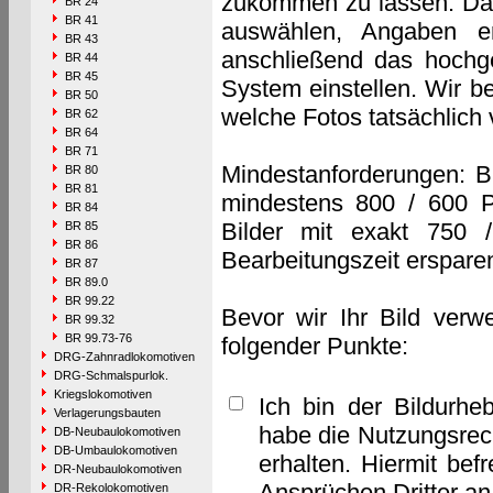
zukommen zu lassen. Das 
BR 24
BR 41
auswählen, Angaben e
BR 43
anschließend das hochge
BR 44
BR 45
System einstellen. Wir b
BR 50
welche Fotos tatsächlich
BR 62
BR 64
BR 71
Mindestanforderungen: B
BR 80
BR 81
mindestens 800 / 600 P
BR 84
Bilder mit exakt 750 
BR 85
BR 86
Bearbeitungszeit erspare
BR 87
BR 89.0
BR 99.22
Bevor wir Ihr Bild verw
BR 99.32
BR 99.73-76
folgender Punkte:
DRG-Zahnradlokomotiven
DRG-Schmalspurlok.
Kriegslokomotiven
Ich bin der Bildurhe
Verlagerungsbauten
habe die Nutzungsrec
DB-Neubaulokomotiven
DB-Umbaulokomotiven
erhalten. Hiermit bef
DR-Neubaulokomotiven
Ansprüchen Dritter a
DR-Rekolokomotiven