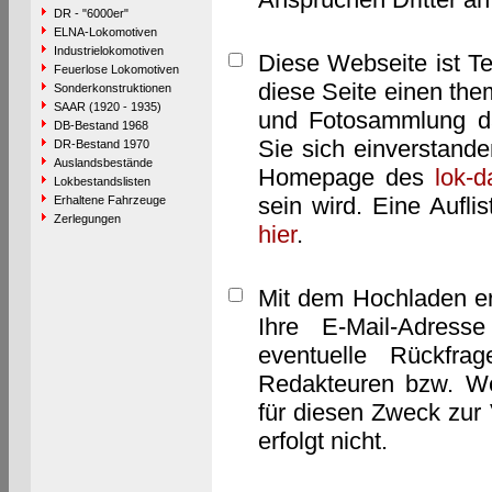
DR - "6000er"
ELNA-Lokomotiven
Industrielokomotiven
Diese Webseite ist T
Feuerlose Lokomotiven
diese Seite einen them
Sonderkonstruktionen
SAAR (1920 - 1935)
und Fotosammlung dar
DB-Bestand 1968
Sie sich einverstand
DR-Bestand 1970
Auslandsbestände
Homepage des
lok-
Lokbestandslisten
sein wird. Eine Aufl
Erhaltene Fahrzeuge
Zerlegungen
hier
.
Mit dem Hochladen er
Ihre E-Mail-Adres
eventuelle Rückfra
Redakteuren bzw. We
für diesen Zweck zur 
erfolgt nicht.