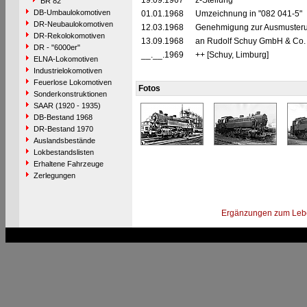
19.09.1967
z-Stellung
BR 82
DB-Umbaulokomotiven
01.01.1968
Umzeichnung in "082 041-5"
DR-Neubaulokomotiven
12.03.1968
Genehmigung zur Ausmusterun
DR-Rekolokomotiven
13.09.1968
an Rudolf Schuy GmbH & Co. K
DR - "6000er"
__.__.1969
++ [Schuy, Limburg]
ELNA-Lokomotiven
Industrielokomotiven
Feuerlose Lokomotiven
Fotos
Sonderkonstruktionen
SAAR (1920 - 1935)
DB-Bestand 1968
DR-Bestand 1970
Auslandsbestände
Lokbestandslisten
Erhaltene Fahrzeuge
Zerlegungen
Ergänzungen zum Leb