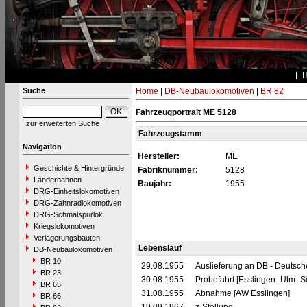
Suche
Home
|
DB-Neubaulokomotiven
|
BR 82
Fahrzeugportrait ME 5128
zur erweiterten Suche
Fahrzeugstamm
Navigation
Hersteller:
ME
Geschichte & Hintergründe
Fabriknummer:
5128
Länderbahnen
Baujahr:
1955
DRG-Einheitslokomotiven
DRG-Zahnradlokomotiven
DRG-Schmalspurlok.
Kriegslokomotiven
Verlagerungsbauten
Lebenslauf
DB-Neubaulokomotiven
BR 10
29.08.1955
Auslieferung an DB - Deutsc
BR 23
30.08.1955
Probefahrt [Esslingen- Ulm- Sö
BR 65
31.08.1955
Abnahme [AW Esslingen]
BR 66