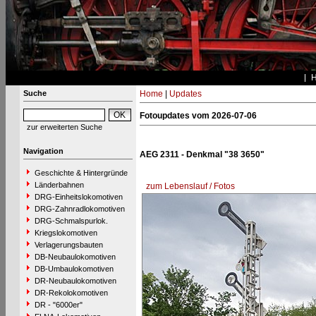
Suche
Home
|
Updates
Fotoupdates vom 2026-07-06
zur erweiterten Suche
Navigation
AEG 2311 - Denkmal "38 3650"
Geschichte & Hintergründe
Länderbahnen
zum Lebenslauf / Fotos
DRG-Einheitslokomotiven
DRG-Zahnradlokomotiven
DRG-Schmalspurlok.
Kriegslokomotiven
Verlagerungsbauten
DB-Neubaulokomotiven
DB-Umbaulokomotiven
DR-Neubaulokomotiven
DR-Rekolokomotiven
DR - "6000er"