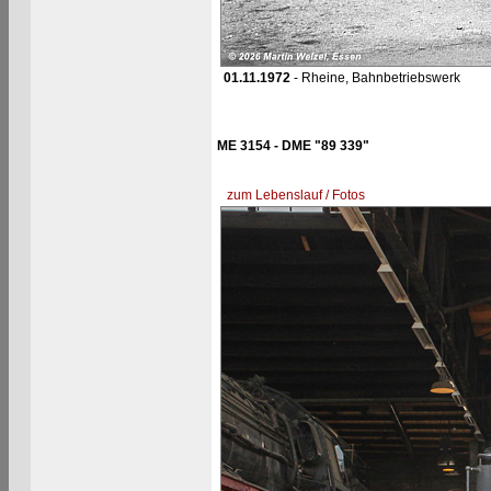
01.11.1972
- Rheine, Bahnbetriebswerk
ME 3154 - DME "89 339"
zum Lebenslauf / Fotos