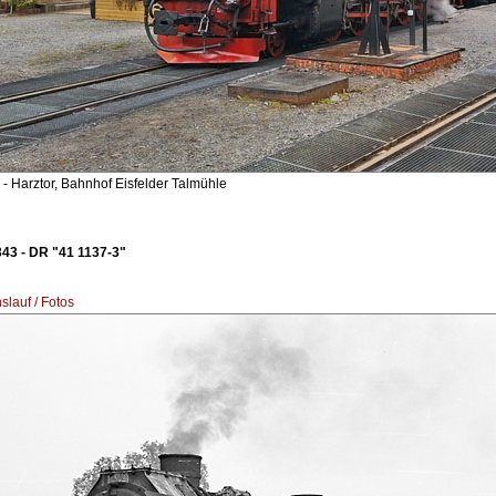
- Harztor, Bahnhof Eisfelder Talmühle
43 - DR "41 1137-3"
lauf / Fotos