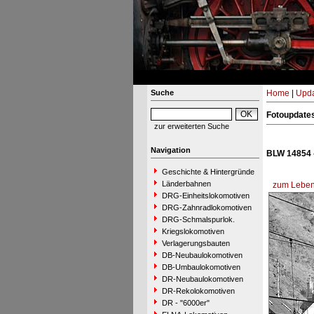
Suche
Home
|
Upda
Fotoupdate
zur erweiterten Suche
Navigation
BLW 14854 
Geschichte & Hintergründe
Länderbahnen
zum Lebens
DRG-Einheitslokomotiven
DRG-Zahnradlokomotiven
DRG-Schmalspurlok.
Kriegslokomotiven
Verlagerungsbauten
DB-Neubaulokomotiven
DB-Umbaulokomotiven
DR-Neubaulokomotiven
DR-Rekolokomotiven
DR - "6000er"