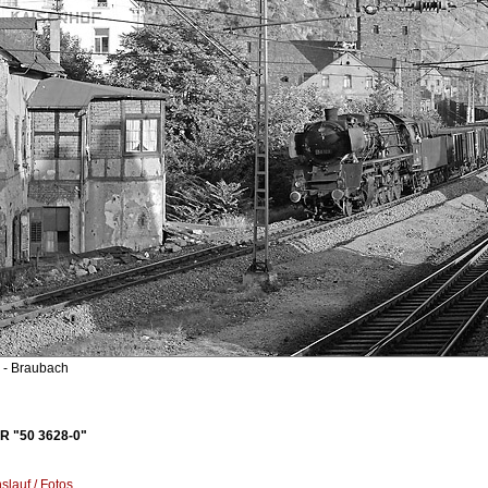
- Braubach
R "50 3628-0"
lauf / Fotos