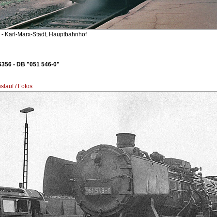
- Karl-Marx-Stadt, Hauptbahnhof
356 - DB "051 546-0"
lauf / Fotos