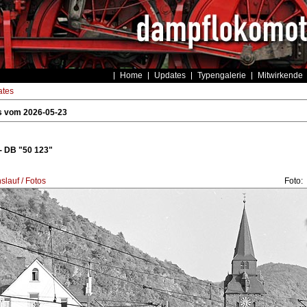
Home
Updates
Typengalerie
Mitwirkende
tes
s vom 2026-05-23
- DB "50 123"
lauf / Fotos
Foto: