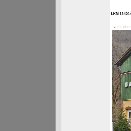
LKM 134014
zum Lebens