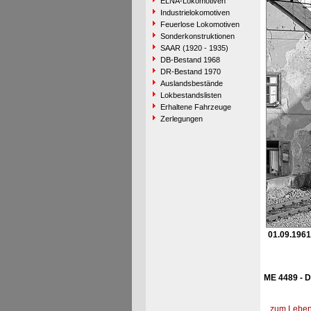
ELNA-Lokomotiven
Industrielokomotiven
Feuerlose Lokomotiven
Sonderkonstruktionen
SAAR (1920 - 1935)
DB-Bestand 1968
DR-Bestand 1970
Auslandsbestände
Lokbestandslisten
Erhaltene Fahrzeuge
Zerlegungen
01.09.1961
ME 4489 - D
zum Lebens