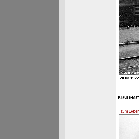
28.08.1972
Krauss-Maff
zum Lebens