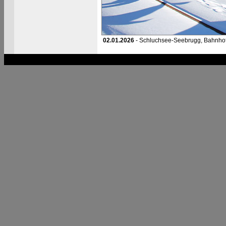
02.01.2026
- Schluchsee-Seebrugg, Bahnho