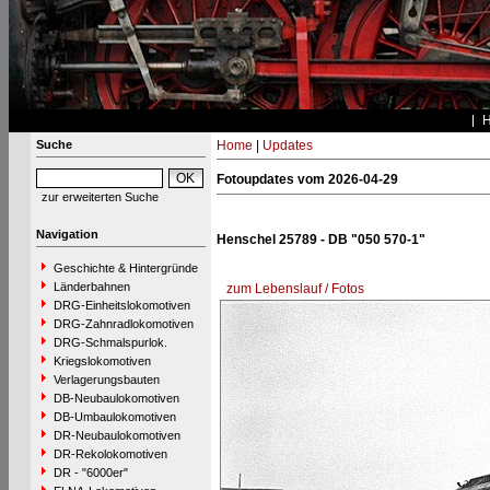
Suche
Home
|
Updates
Fotoupdates vom 2026-04-29
zur erweiterten Suche
Navigation
Henschel 25789 - DB "050 570-1"
Geschichte & Hintergründe
Länderbahnen
zum Lebenslauf / Fotos
DRG-Einheitslokomotiven
DRG-Zahnradlokomotiven
DRG-Schmalspurlok.
Kriegslokomotiven
Verlagerungsbauten
DB-Neubaulokomotiven
DB-Umbaulokomotiven
DR-Neubaulokomotiven
DR-Rekolokomotiven
DR - "6000er"