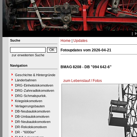
Suche
Home
|
Updates
Fotoupdates vom 2026-04-21
zur erweiterten Suche
Navigation
BMAG 8208 - DB "094 642-6"
Geschichte & Hintergründe
Länderbahnen
zum Lebenslauf / Fotos
DRG-Einheitslokomotiven
DRG-Zahnradlokomotiven
DRG-Schmalspurlok.
Kriegslokomotiven
Verlagerungsbauten
DB-Neubaulokomotiven
DB-Umbaulokomotiven
DR-Neubaulokomotiven
DR-Rekolokomotiven
DR - "6000er"