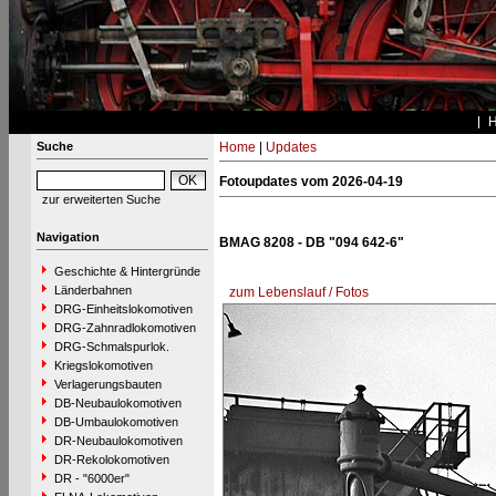
Suche
Home
|
Updates
Fotoupdates vom 2026-04-19
zur erweiterten Suche
Navigation
BMAG 8208 - DB "094 642-6"
Geschichte & Hintergründe
Länderbahnen
zum Lebenslauf / Fotos
DRG-Einheitslokomotiven
DRG-Zahnradlokomotiven
DRG-Schmalspurlok.
Kriegslokomotiven
Verlagerungsbauten
DB-Neubaulokomotiven
DB-Umbaulokomotiven
DR-Neubaulokomotiven
DR-Rekolokomotiven
DR - "6000er"