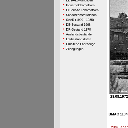
ELNA-Lokomotiven
Industrielokomotiven
Feuerlose Lokomotiven
Sonderkonstruktionen
SAAR (1920 - 1935)
DB-Bestand 1968
DR-Bestand 1970
Auslandsbestände
Lokbestandslisten
Erhaltene Fahrzeuge
Zerlegungen
28.08.1972
BMAG 11340
zum Lebens