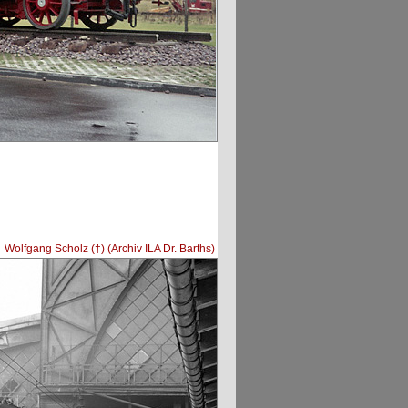
:
Wolfgang Scholz (†) (Archiv ILA Dr. Barths)