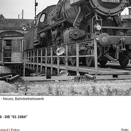
- Neuss, Bahnbetriebswerk
 - DB "01 1084"
lauf / Fotos
Foto: