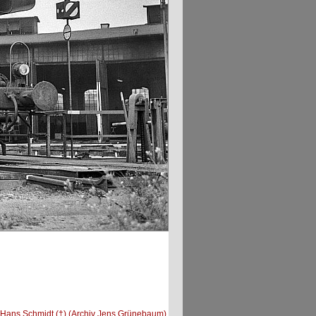
Hans Schmidt (†) (Archiv Jens Grünebaum)