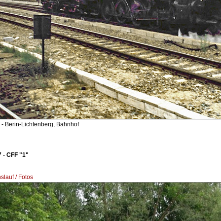
- Berin-Lichtenberg, Bahnhof
 - CFF "1"
lauf / Fotos