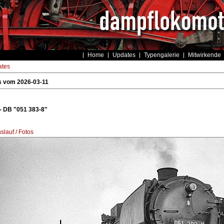
Home
Updates
Typengalerie
Mitwirkende
tes
s vom 2026-03-11
- DB "051 383-8"
lauf / Fotos