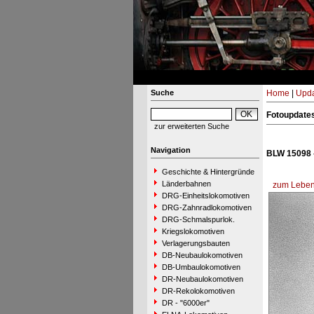
Suche
Home
|
Upda
Fotoupdate
zur erweiterten Suche
Navigation
BLW 15098 
Geschichte & Hintergründe
Länderbahnen
zum Lebens
DRG-Einheitslokomotiven
DRG-Zahnradlokomotiven
DRG-Schmalspurlok.
Kriegslokomotiven
Verlagerungsbauten
DB-Neubaulokomotiven
DB-Umbaulokomotiven
DR-Neubaulokomotiven
DR-Rekolokomotiven
DR - "6000er"