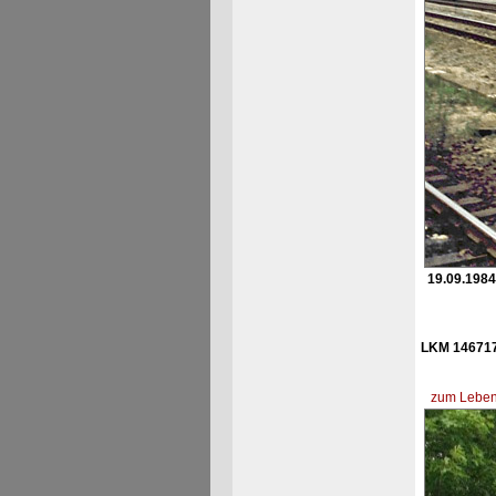
19.09.1984
LKM 146717
zum Lebens