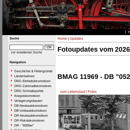
Suche
Home
|
Updates
Fotoupdates vom 2026
zur erweiterten Suche
Navigation
Geschichte & Hintergründe
BMAG 11969 - DB "052
Länderbahnen
DRG-Einheitslokomotiven
DRG-Zahnradlokomotiven
DRG-Schmalspurlok.
zum Lebenslauf / Fotos
Kriegslokomotiven
Verlagerungsbauten
DB-Neubaulokomotiven
DB-Umbaulokomotiven
DR-Neubaulokomotiven
DR-Rekolokomotiven
DR - "6000er"