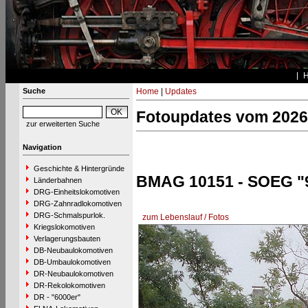
Suche
Home
|
Updates
Fotoupdates vom 2026
zur erweiterten Suche
Navigation
Geschichte & Hintergründe
BMAG 10151 - SOEG "
Länderbahnen
DRG-Einheitslokomotiven
DRG-Zahnradlokomotiven
DRG-Schmalspurlok.
zum Lebenslauf / Fotos
Kriegslokomotiven
Verlagerungsbauten
DB-Neubaulokomotiven
DB-Umbaulokomotiven
DR-Neubaulokomotiven
DR-Rekolokomotiven
DR - "6000er"