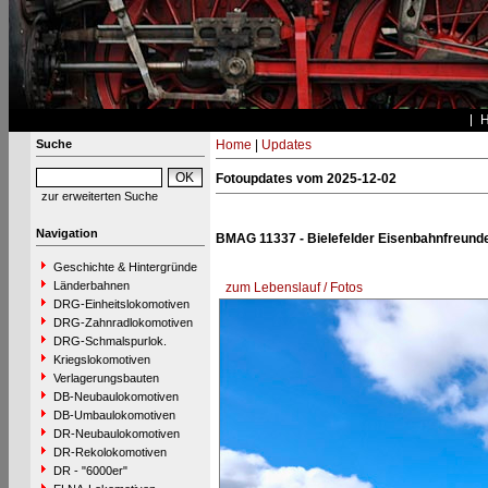
Suche
Home
|
Updates
Fotoupdates vom 2025-12-02
zur erweiterten Suche
Navigation
BMAG 11337 - Bielefelder Eisenbahnfreund
Geschichte & Hintergründe
Länderbahnen
zum Lebenslauf / Fotos
DRG-Einheitslokomotiven
DRG-Zahnradlokomotiven
DRG-Schmalspurlok.
Kriegslokomotiven
Verlagerungsbauten
DB-Neubaulokomotiven
DB-Umbaulokomotiven
DR-Neubaulokomotiven
DR-Rekolokomotiven
DR - "6000er"