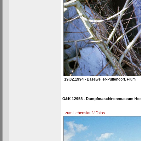
19.02.1994
- Baesweiler-Puffendorf, Plum
O&K 12958 - Dampfmaschinenmuseum He
zum Lebenslauf / Fotos