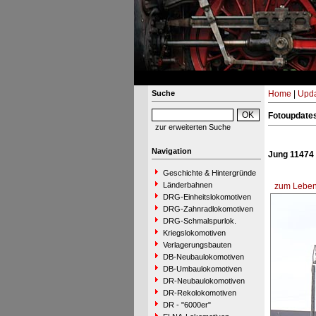
Suche
Home
|
Upda
Fotoupdate
zur erweiterten Suche
Navigation
Jung 11474
Geschichte & Hintergründe
Länderbahnen
zum Lebens
DRG-Einheitslokomotiven
DRG-Zahnradlokomotiven
DRG-Schmalspurlok.
Kriegslokomotiven
Verlagerungsbauten
DB-Neubaulokomotiven
DB-Umbaulokomotiven
DR-Neubaulokomotiven
DR-Rekolokomotiven
DR - "6000er"