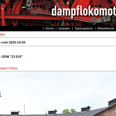
Home
Updates
Typengalerie
Mitwirkende
tes
s vom 2025-10-04
 - DDM "23 019"
lauf / Fotos