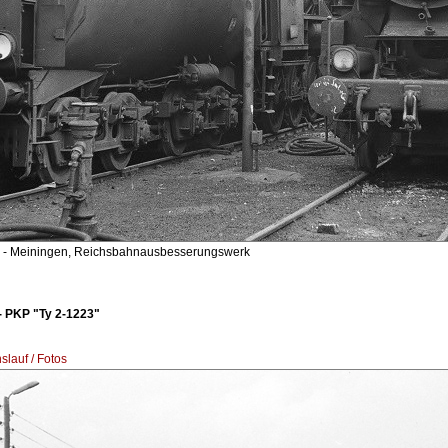
- Meiningen, Reichsbahnausbesserungswerk
 PKP "Ty 2-1223"
lauf / Fotos