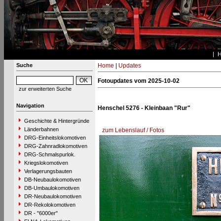
Suche
Home
|
Updates
Fotoupdates vom 2025-10-02
zur erweiterten Suche
Navigation
Henschel 5276 - Kleinbaan "Rur"
Geschichte & Hintergründe
Länderbahnen
zum Lebenslauf / Fotos
DRG-Einheitslokomotiven
DRG-Zahnradlokomotiven
DRG-Schmalspurlok.
Kriegslokomotiven
Verlagerungsbauten
DB-Neubaulokomotiven
DB-Umbaulokomotiven
DR-Neubaulokomotiven
DR-Rekolokomotiven
DR - "6000er"