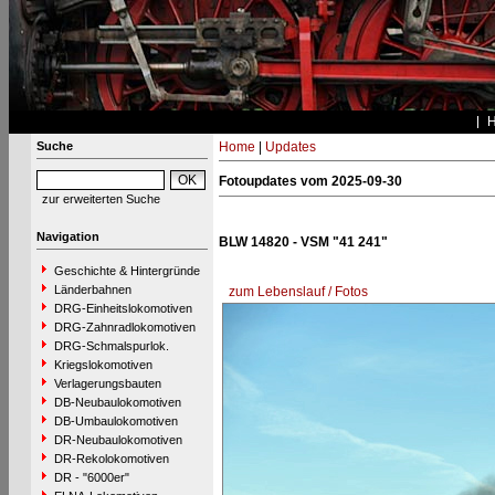
Suche
Home
|
Updates
Fotoupdates vom 2025-09-30
zur erweiterten Suche
Navigation
BLW 14820 - VSM "41 241"
Geschichte & Hintergründe
Länderbahnen
zum Lebenslauf / Fotos
DRG-Einheitslokomotiven
DRG-Zahnradlokomotiven
DRG-Schmalspurlok.
Kriegslokomotiven
Verlagerungsbauten
DB-Neubaulokomotiven
DB-Umbaulokomotiven
DR-Neubaulokomotiven
DR-Rekolokomotiven
DR - "6000er"