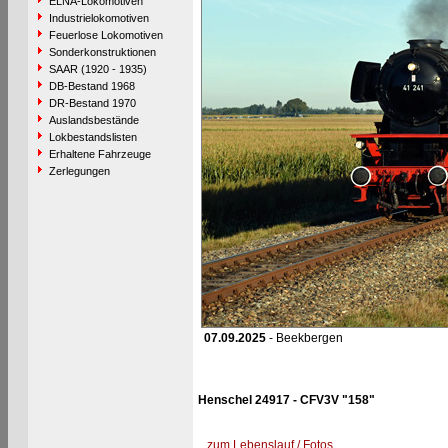
ELNA-Lokomotiven
Industrielokomotiven
Feuerlose Lokomotiven
Sonderkonstruktionen
SAAR (1920 - 1935)
DB-Bestand 1968
DR-Bestand 1970
Auslandsbestände
Lokbestandslisten
Erhaltene Fahrzeuge
Zerlegungen
07.09.2025
- Beekbergen
Henschel 24917 - CFV3V "158"
zum Lebenslauf / Fotos