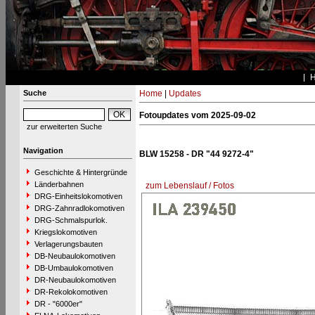
Suche
Home
|
Updates
Fotoupdates vom 2025-09-02
zur erweiterten Suche
Navigation
BLW 15258 - DR "44 9272-4"
Geschichte & Hintergründe
Länderbahnen
zum Lebenslauf / Fotos
DRG-Einheitslokomotiven
DRG-Zahnradlokomotiven
DRG-Schmalspurlok.
Kriegslokomotiven
Verlagerungsbauten
DB-Neubaulokomotiven
DB-Umbaulokomotiven
DR-Neubaulokomotiven
DR-Rekolokomotiven
DR - "6000er"