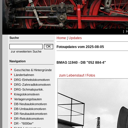
Suche
Home
|
Updates
Fotoupdates vom 2025-08-05
zur erweiterten Suche
Navigation
BMAG 11940 - DB "052 884-4"
Geschichte & Hintergründe
Länderbahnen
zum Lebenslauf / Fotos
DRG-Einheitslokomotiven
DRG-Zahnradlokomotiven
DRG-Schmalspurlok.
Kriegslokomotiven
Verlagerungsbauten
DB-Neubaulokomotiven
DB-Umbaulokomotiven
DR-Neubaulokomotiven
DR-Rekolokomotiven
DR - "6000er"