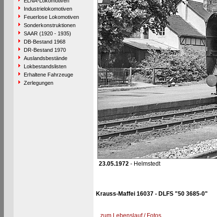
ELNA-Lokomotiven
Industrielokomotiven
Feuerlose Lokomotiven
Sonderkonstruktionen
SAAR (1920 - 1935)
DB-Bestand 1968
DR-Bestand 1970
Auslandsbestände
Lokbestandslisten
Erhaltene Fahrzeuge
Zerlegungen
23.05.1972
- Helmstedt
Krauss-Maffei 16037 - DLFS "50 3685-0"
zum Lebenslauf / Fotos