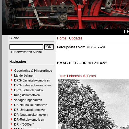
Suche
Home
|
Updates
Fotoupdates vom 2025-07-29
zur erweiterten Suche
Navigation
BMAG 10312 - DR "01 2114-5"
Geschichte & Hintergründe
Länderbahnen
zum Lebenslauf / Fotos
DRG-Einheitslokomotiven
DRG-Zahnradlokomotiven
DRG-Schmalspurlok.
Kriegslokomotiven
Verlagerungsbauten
DB-Neubaulokomotiven
DB-Umbaulokomotiven
DR-Neubaulokomotiven
DR-Rekolokomotiven
DR - "6000er"