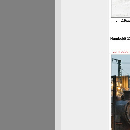
__.__.19xx
Humboldt 13
zum Lebens