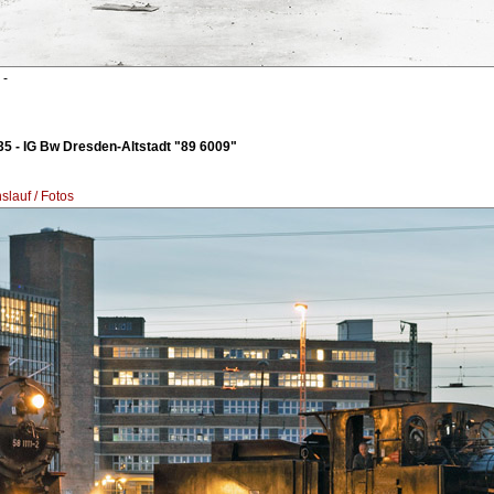
-
5 - IG Bw Dresden-Altstadt "89 6009"
lauf / Fotos