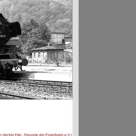
n (Archiv Fde - Freunde der Eisenbahn e.V.)