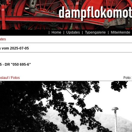
Home
Updates
Typengalerie
Mitwirkende
tes
s vom 2025-07-05
 - DR "050 695-6"
lauf / Fotos
Foto