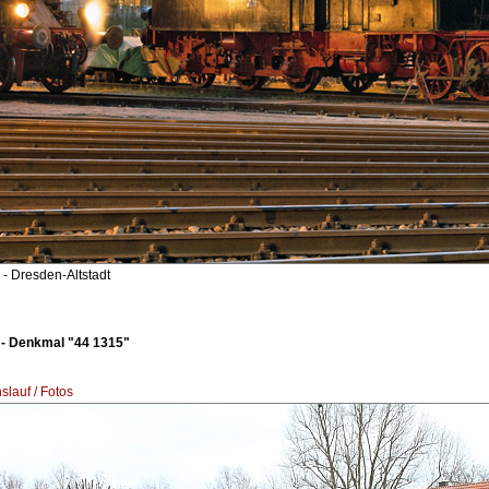
- Dresden-Altstadt
 - Denkmal "44 1315"
lauf / Fotos