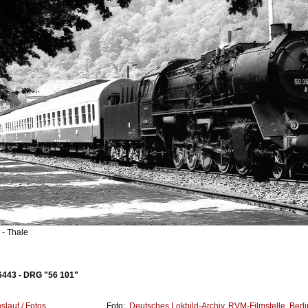
- Thale
6443 - DRG "56 101"
lauf / Fotos
Foto:
Deutsches Lokbild-Archiv, RVM-Filmstelle, Berli