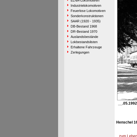
ELNA-Lokomotiven
Industrielokomotiven
Feuerlose Lokomotiven
Sonderkonstruktionen
SAAR (1920 - 1935)
DB-Bestand 1968
DR-Bestand 1970
Auslandsbestände
Lokbestandslisten
Erhaltene Fahrzeuge
Zerlegungen
__.05.1992
Henschel 1
zum Lebens