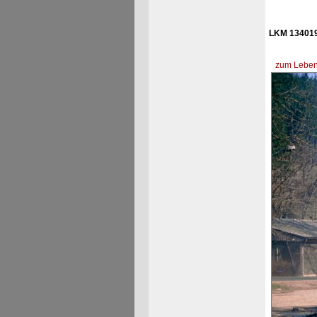
LKM 134019
zum Lebens