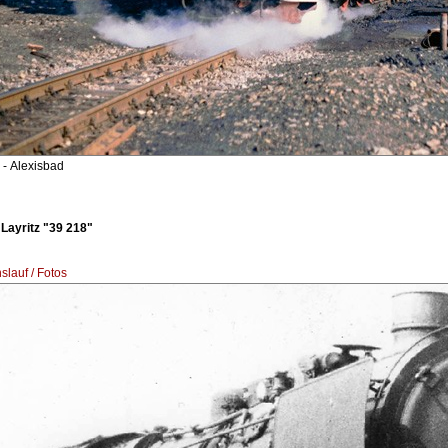
- Alexisbad
Layritz "39 218"
lauf / Fotos