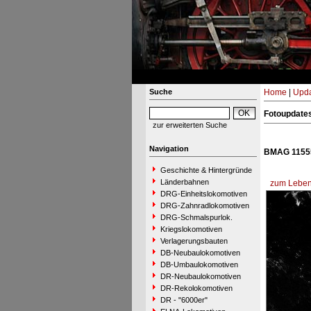
Suche
Home
|
Upda
Fotoupdate
zur erweiterten Suche
Navigation
BMAG 11555
Geschichte & Hintergründe
Länderbahnen
zum Lebens
DRG-Einheitslokomotiven
DRG-Zahnradlokomotiven
DRG-Schmalspurlok.
Kriegslokomotiven
Verlagerungsbauten
DB-Neubaulokomotiven
DB-Umbaulokomotiven
DR-Neubaulokomotiven
DR-Rekolokomotiven
DR - "6000er"