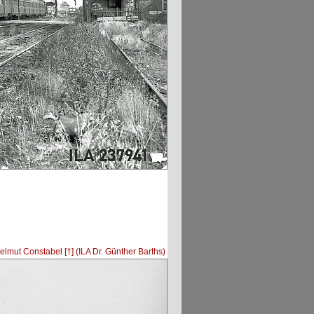
lmut Constabel [†] (ILA Dr. Günther Barths)