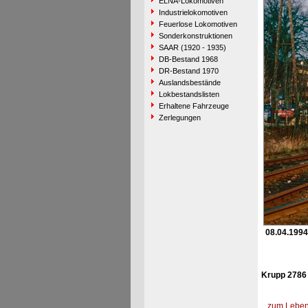
ELNA-Lokomotiven
Industrielokomotiven
Feuerlose Lokomotiven
Sonderkonstruktionen
SAAR (1920 - 1935)
DB-Bestand 1968
DR-Bestand 1970
Auslandsbestände
Lokbestandslisten
Erhaltene Fahrzeuge
Zerlegungen
08.04.1994
Krupp 2786 
zum Lebens