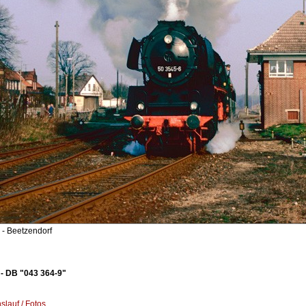
- Beetzendorf
- DB "043 364-9"
lauf / Fotos