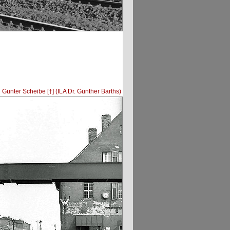
:
Günter Scheibe [†] (ILA Dr. Günther Barths)