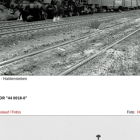
- Haldensleben
DR "44 0018-0"
lauf / Fotos
Foto:
He