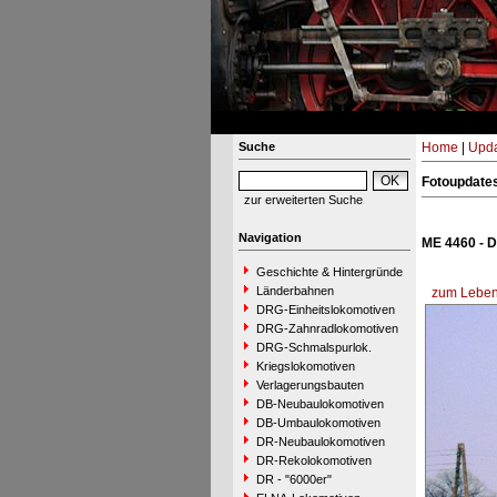
Suche
Home
|
Upda
Fotoupdate
zur erweiterten Suche
Navigation
ME 4460 - D
Geschichte & Hintergründe
Länderbahnen
zum Lebens
DRG-Einheitslokomotiven
DRG-Zahnradlokomotiven
DRG-Schmalspurlok.
Kriegslokomotiven
Verlagerungsbauten
DB-Neubaulokomotiven
DB-Umbaulokomotiven
DR-Neubaulokomotiven
DR-Rekolokomotiven
DR - "6000er"