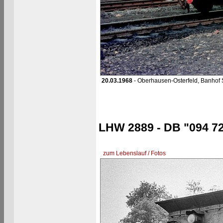
20.03.1968
- Oberhausen-Osterfeld, Banhof
LHW 2889 - DB "094 72
zum Lebenslauf / Fotos