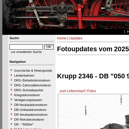
Suche
Home
|
Updates
Fotoupdates vom 2025
zur erweiterten Suche
Navigation
Geschichte & Hintergründe
Krupp 2346 - DB "050 
Länderbahnen
DRG-Einheitslokomotiven
DRG-Zahnradlokomotiven
DRG-Schmalspurlok.
zum Lebenslauf / Fotos
Kriegslokomotiven
Verlagerungsbauten
DB-Neubaulokomotiven
DB-Umbaulokomotiven
DR-Neubaulokomotiven
DR-Rekolokomotiven
DR - "6000er"