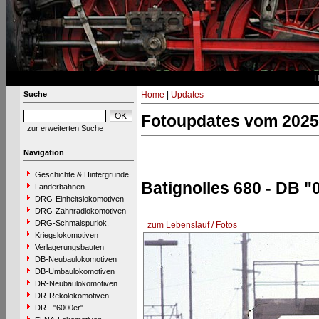
Suche
Home
|
Updates
Fotoupdates vom 2025
zur erweiterten Suche
Navigation
Geschichte & Hintergründe
Batignolles 680 - DB "
Länderbahnen
DRG-Einheitslokomotiven
DRG-Zahnradlokomotiven
DRG-Schmalspurlok.
zum Lebenslauf / Fotos
Kriegslokomotiven
Verlagerungsbauten
DB-Neubaulokomotiven
DB-Umbaulokomotiven
DR-Neubaulokomotiven
DR-Rekolokomotiven
DR - "6000er"