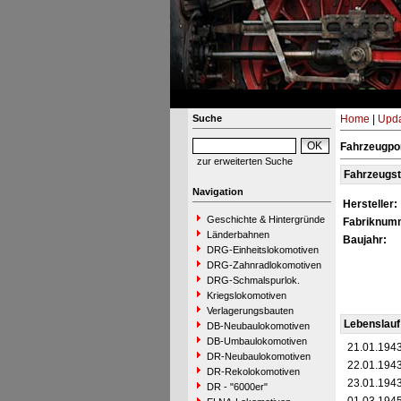
Suche
Home
|
Upda
Fahrzeugpor
zur erweiterten Suche
Fahrzeugs
Navigation
Hersteller:
Geschichte & Hintergründe
Fabriknum
Länderbahnen
Baujahr:
DRG-Einheitslokomotiven
DRG-Zahnradlokomotiven
DRG-Schmalspurlok.
Kriegslokomotiven
Verlagerungsbauten
Lebenslauf
DB-Neubaulokomotiven
DB-Umbaulokomotiven
21.01.194
DR-Neubaulokomotiven
22.01.194
DR-Rekolokomotiven
23.01.194
DR - "6000er"