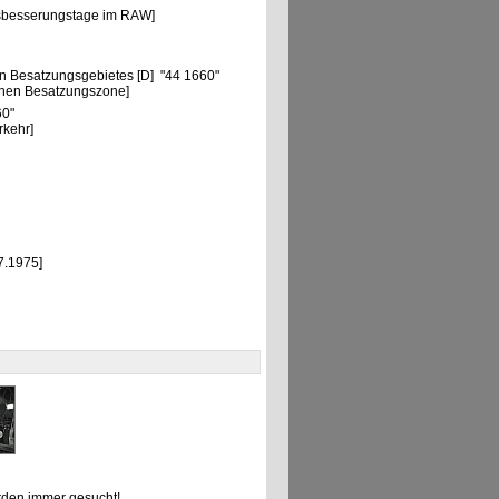
usbesserungstage im RAW]
"
n Besatzungsgebietes [D] "44 1660"
chen Besatzungszone]
60"
rkehr]
7.1975]
den immer gesucht!