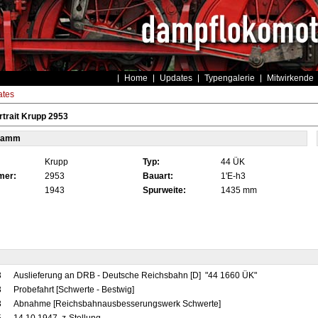
Home
Updates
Typengalerie
Mitwirkende
tes
trait Krupp 2953
tamm
Krupp
Typ:
44 ÜK
mer:
2953
Bauart:
1'E-h3
1943
Spurweite:
1435 mm
3
Auslieferung an DRB - Deutsche Reichsbahn [D] "44 1660 ÜK"
3
Probefahrt [Schwerte - Bestwig]
3
Abnahme [Reichsbahnausbesserungswerk Schwerte]