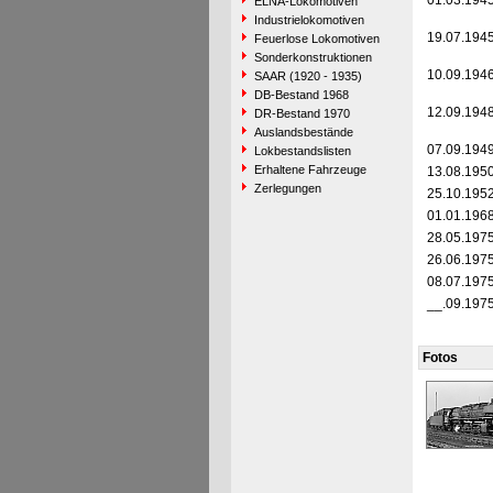
01.03.194
ELNA-Lokomotiven
Industrielokomotiven
19.07.194
Feuerlose Lokomotiven
Sonderkonstruktionen
10.09.194
SAAR (1920 - 1935)
DB-Bestand 1968
12.09.194
DR-Bestand 1970
Auslandsbestände
07.09.194
Lokbestandslisten
Erhaltene Fahrzeuge
13.08.195
Zerlegungen
25.10.195
01.01.196
28.05.197
26.06.197
08.07.197
__.09.197
Fotos