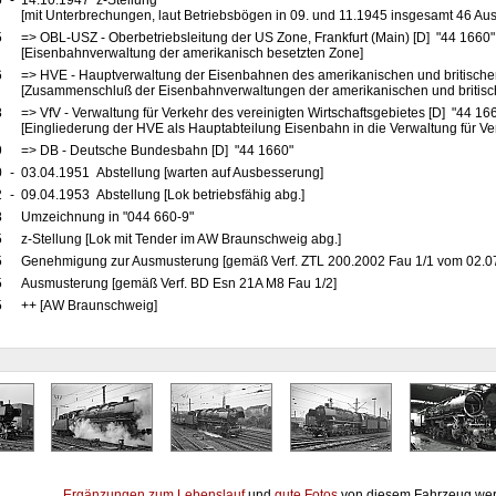
5
-
14.10.1947 z-Stellung
[mit Unterbrechungen, laut Betriebsbögen in 09. und 11.1945 insgesamt 46 A
5
=> OBL-USZ - Oberbetriebsleitung der US Zone, Frankfurt (Main) [D] "44 1660
[Eisenbahnverwaltung der amerikanisch besetzten Zone]
6
=> HVE - Hauptverwaltung der Eisenbahnen des amerikanischen und britische
[Zusammenschluß der Eisenbahnverwaltungen der amerikanischen und britis
8
=> VfV - Verwaltung für Verkehr des vereinigten Wirtschaftsgebietes [D] "44 16
[Eingliederung der HVE als Hauptabteilung Eisenbahn in die Verwaltung für Ve
9
=> DB - Deutsche Bundesbahn [D] "44 1660"
0
-
03.04.1951 Abstellung [warten auf Ausbesserung]
2
-
09.04.1953 Abstellung [Lok betriebsfähig abg.]
8
Umzeichnung in "044 660-9"
5
z-Stellung [Lok mit Tender im AW Braunschweig abg.]
5
Genehmigung zur Ausmusterung [gemäß Verf. ZTL 200.2002 Fau 1/1 vom 02.0
5
Ausmusterung [gemäß Verf. BD Esn 21A M8 Fau 1/2]
5
++ [AW Braunschweig]
Ergänzungen zum Lebenslauf
und
gute Fotos
von diesem Fahrzeug wer