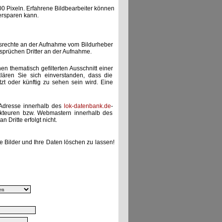
00 Pixeln. Erfahrene Bildbearbeiter können
ersparen kann.
gsrechte an der Aufnahme vom Bildurheber
nsprüchen Dritter an der Aufnahme.
nen thematisch gefilterten Ausschnitt einer
lären Sie sich einverstanden, dass die
etzt oder künftig zu sehen sein wird. Eine
-Adresse innerhalb des
lok-datenbank.de
-
akteuren bzw. Webmastern innerhalb des
 Dritte erfolgt nicht.
e Bilder und Ihre Daten löschen zu lassen!