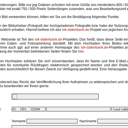
rderungen: Bitte nur jpg-Dateien schicken mit einer Größe von mindestens 800 / 6
lder mit exakt 750 / 500 Pixeln Seitenlängen zusenden, was uns Bearbeitungszeit 
hr Bild verwenden können, bitten wir Sie um die Bestätigung folgender Punkte:
in der Bildurheber (Fotograf) der hochgeladenen Fotografie bzw. habe die Nutzun
ücklich erhalten. Hiermit befreie ich das
lok-datenbank.de
-Projekt von jeglichen A
 Webseite ist Teil des
lok-datenbank.de
-Projektes. Das heißt, dass diese Seite ei
ren Daten- und Fotosammlung darstellt. Mit dem Hochladen Ihres Bildes erk
ahme auch ggf. auf einer anderen Homepage des
lok-datenbank.de
-Projektes j
stung der momentan betriebenen Seiten finden Sie
hier
.
em Hochladen erklären Sie sich einverstanden, dass Ihr Name und Ihre E-Mail
ktes für eventuelle Rückfragen elektronisch gespeichert werden und den Red
ktes ausschließlich für diesen Zweck zur Verfügung gestellt wird. Eine Herausgabe an
ederzeit das Recht, der Veröffentlichung Ihrer Aufnahmen zu widersprechen und di
zu beantworten wir Ihnen gerne.
:
Vorname
Nachname