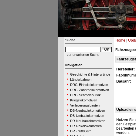
Suche
Home
|
Upda
Fahrzeugpor
zur erweiterten Suche
Fahrzeugs
Navigation
Hersteller:
Geschichte & Hintergründe
Fabriknum
Länderbahnen
Baujahr:
DRG-Einheitslokomotiven
DRG-Zahnradlokomotiven
DRG-Schmalspurlok.
Kriegslokomotiven
Verlagerungsbauten
Upload ein
DB-Neubaulokomotiven
DB-Umbaulokomotiven
Nutzen Sie 
DR-Neubaulokomotiven
der Festpla
DR-Rekolokomotiven
bearbeiten 
DR - "6000er"
werden.