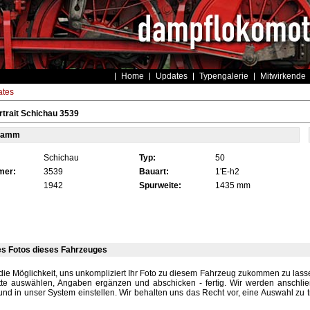
Home
Updates
Typengalerie
Mitwirkende
tes
trait Schichau 3539
tamm
Schichau
Typ:
50
mer:
3539
Bauart:
1'E-h2
1942
Spurweite:
1435 mm
es Fotos dieses Fahrzeuges
die Möglichkeit, uns unkompliziert Ihr Foto zu diesem Fahrzeug zukommen zu lassen
tte auswählen, Angaben ergänzen und abschicken - fertig. Wir werden anschli
und in unser System einstellen. Wir behalten uns das Recht vor, eine Auswahl zu t