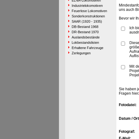
ELNA-Lokomotiven
Mindestanfo
Industrielokomotiven
uns auch Bi
Feuerlose Lokomotiven
Sonderkonstruktionen
Bevor wir I
SAAR (1920 - 1935)
DB-Bestand 1968
Ich b
DR-Bestand 1970
ausdr
Auslandsbestände
Lokbestandslisten
Diese
größe
Erhaltene Fahrzeuge
Aufn
Zerlegungen
Aufli
Mit d
Proje
Proje
Sie haben j
Fragen hier
Fotodatei:
Datum / Ort
Fotograf:
E-Mail: