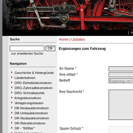
Suche
Home
|
Updates
Ergänzungen zum Fahrzeug
zur erweiterten Suche
Navigation
Ihr Name *
Geschichte & Hintergründe
Ihre eMail *
Länderbahnen
Betreff
DRG-Einheitslokomotiven
DRG-Zahnradlokomotiven
Ihre Nachricht *
DRG-Schmalspurlok.
Kriegslokomotiven
Verlagerungsbauten
DB-Neubaulokomotiven
DB-Umbaulokomotiven
DR-Neubaulokomotiven
DR-Rekolokomotiven
DR - "6000er"
Spam-Schutz *