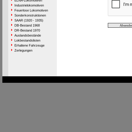
ELNA-Lokomotiven
Industrielokomotiven
Feuerlose Lokomotiven
Sonderkonstruktionen
SAAR (1920 - 1935)
DB-Bestand 1968
DR-Bestand 1970
Auslandsbestände
Lokbestandslisten
Erhaltene Fahrzeuge
Zerlegungen