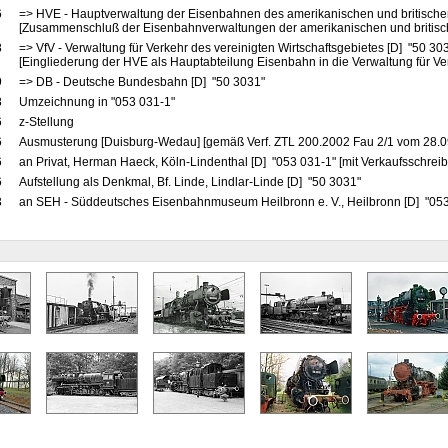
6
=> HVE - Hauptverwaltung der Eisenbahnen des amerikanischen und britische
[Zusammenschluß der Eisenbahnverwaltungen der amerikanischen und britis
8
=> VfV - Verwaltung für Verkehr des vereinigten Wirtschaftsgebietes [D] "50 30
[Eingliederung der HVE als Hauptabteilung Eisenbahn in die Verwaltung für Ve
9
=> DB - Deutsche Bundesbahn [D] "50 3031"
8
Umzeichnung in "053 031-1"
6
z-Stellung
6
Ausmusterung [Duisburg-Wedau] [gemäß Verf. ZTL 200.2002 Fau 2/1 vom 28.0
6
an Privat, Herman Haeck, Köln-Lindenthal [D] "053 031-1" [mit Verkaufsschrei
6
Aufstellung als Denkmal, Bf. Linde, Lindlar-Linde [D] "50 3031"
3
an SEH - Süddeutsches Eisenbahnmuseum Heilbronn e. V., Heilbronn [D] "05