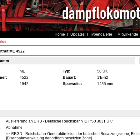
Home
Updates
Typengalerie
Mitwirkende
tes
trait ME 4522
tamm
ME
Typ:
50 ÜK
mer:
4522
Bauart:
1'E-h2
1942
Spurweite:
1435 mm
2
Auslieferung an DRB - Deutsche Reichsbahn [D] "50 3031 ÜK"
2
Abnahme
5
=> RBGD - Reichsbahn-Generaldirektion der britischen Besatzungszone, Biele
[Eisenbahnverwaltung der britisch besetzten Zone]