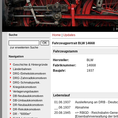
Suche
Home
|
Updates
Fahrzeugportrait BLW 14668
zur erweiterten Suche
Fahrzeugstamm
Navigation
Hersteller:
BLW
Geschichte & Hintergründe
Fabriknummer:
14668
Länderbahnen
Baujahr:
1937
DRG-Einheitslokomotiven
DRG-Zahnradlokomotiven
DRG-Schmalspurlok.
Kriegslokomotiven
Verlagerungsbauten
Lebenslauf
DB-Neubaulokomotiven
DB-Umbaulokomotiven
01.06.1937
Auslieferung an DRB - Deuts
DR-Neubaulokomotiven
__.06.1937
Abnahme
DR-Rekolokomotiven
20.08.1945
=> RBGD - Reichsbahn-General
DR - "6000er"
[Eisenbahnverwaltung der brit