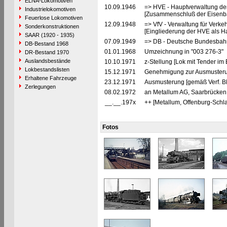
ELNA-Lokomotiven
10.09.1946
=> HVE - Hauptverwaltung de
Industrielokomotiven
[Zusammenschluß der Eisenba
Feuerlose Lokomotiven
12.09.1948
=> VfV - Verwaltung für Verke
Sonderkonstruktionen
[Eingliederung der HVE als Ha
SAAR (1920 - 1935)
07.09.1949
=> DB - Deutsche Bundesbahn
DB-Bestand 1968
01.01.1968
Umzeichnung in "003 276-3"
DR-Bestand 1970
Auslandsbestände
10.10.1971
z-Stellung [Lok mit Tender im
Lokbestandslisten
15.12.1971
Genehmigung zur Ausmusterun
Erhaltene Fahrzeuge
23.12.1971
Ausmusterung [gemäß Verf. B
Zerlegungen
08.02.1972
an Metallum AG, Saarbrücken 
__.__.197x
++ [Metallum, Offenburg-Schl
Fotos