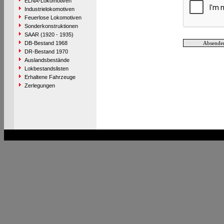
ELNA-Lokomotiven
Industrielokomotiven
Feuerlose Lokomotiven
Sonderkonstruktionen
SAAR (1920 - 1935)
DB-Bestand 1968
DR-Bestand 1970
Auslandsbestände
Lokbestandslisten
Erhaltene Fahrzeuge
Zerlegungen