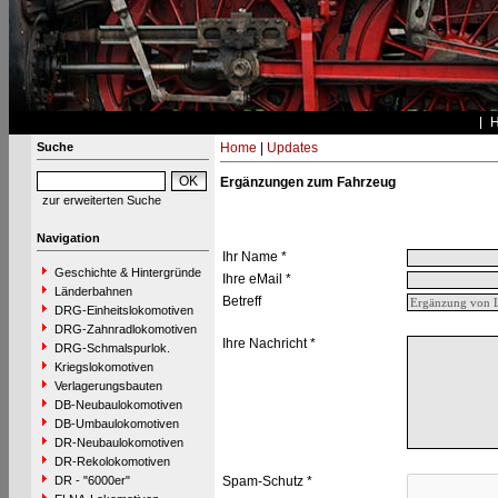
Suche
Home
|
Updates
Ergänzungen zum Fahrzeug
zur erweiterten Suche
Navigation
Ihr Name *
Geschichte & Hintergründe
Ihre eMail *
Länderbahnen
Betreff
DRG-Einheitslokomotiven
DRG-Zahnradlokomotiven
Ihre Nachricht *
DRG-Schmalspurlok.
Kriegslokomotiven
Verlagerungsbauten
DB-Neubaulokomotiven
DB-Umbaulokomotiven
DR-Neubaulokomotiven
DR-Rekolokomotiven
DR - "6000er"
Spam-Schutz *