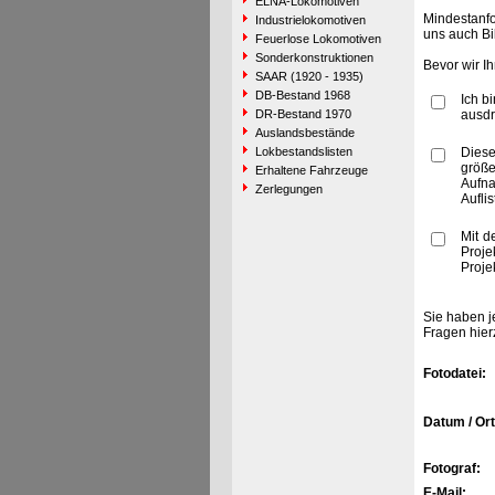
ELNA-Lokomotiven
Mindestanfo
Industrielokomotiven
uns auch Bi
Feuerlose Lokomotiven
Sonderkonstruktionen
Bevor wir I
SAAR (1920 - 1935)
DB-Bestand 1968
Ich b
DR-Bestand 1970
ausdr
Auslandsbestände
Lokbestandslisten
Diese
größe
Erhaltene Fahrzeuge
Aufn
Zerlegungen
Aufli
Mit d
Proje
Proje
Sie haben j
Fragen hier
Fotodatei:
Datum / Ort
Fotograf:
E-Mail: