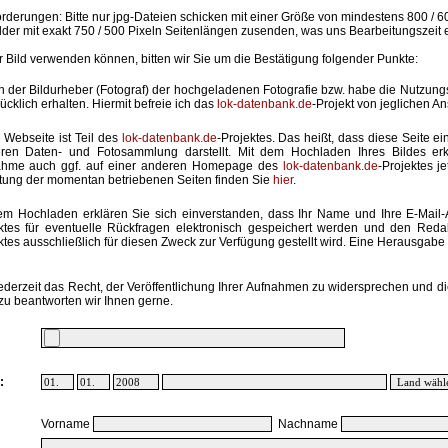
rderungen: Bitte nur jpg-Dateien schicken mit einer Größe von mindestens 800 / 6
lder mit exakt 750 / 500 Pixeln Seitenlängen zusenden, was uns Bearbeitungszeit 
hr Bild verwenden können, bitten wir Sie um die Bestätigung folgender Punkte:
in der Bildurheber (Fotograf) der hochgeladenen Fotografie bzw. habe die Nutzun
ücklich erhalten. Hiermit befreie ich das
lok-datenbank.de
-Projekt von jeglichen A
 Webseite ist Teil des
lok-datenbank.de
-Projektes. Das heißt, dass diese Seite ei
ren Daten- und Fotosammlung darstellt. Mit dem Hochladen Ihres Bildes erk
ahme auch ggf. auf einer anderen Homepage des
lok-datenbank.de
-Projektes j
stung der momentan betriebenen Seiten finden Sie
hier
.
em Hochladen erklären Sie sich einverstanden, dass Ihr Name und Ihre E-Mail
ktes für eventuelle Rückfragen elektronisch gespeichert werden und den Red
ktes ausschließlich für diesen Zweck zur Verfügung gestellt wird. Eine Herausgabe an
ederzeit das Recht, der Veröffentlichung Ihrer Aufnahmen zu widersprechen und di
zu beantworten wir Ihnen gerne.
:
Vorname
Nachname