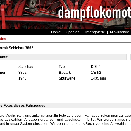
Home
Updates
Typengalerie
Mitwirkende
tes
trait Schichau 3862
tamm
Schichau
Typ:
KDL 1
mer:
3862
Bauart:
1'E-h2
1943
Spurweite:
1435 mm
es Fotos dieses Fahrzeuges
die Möglichkeit, uns unkompliziert Ihr Foto zu diesem Fahrzeug zukommen zu lassen
tte auswählen, Angaben ergänzen und abschicken - fertig. Wir werden anschli
und in unser System einstellen. Wir behalten uns das Recht vor, eine Auswahl zu t