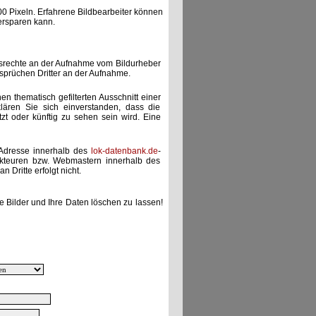
00 Pixeln. Erfahrene Bildbearbeiter können
ersparen kann.
gsrechte an der Aufnahme vom Bildurheber
nsprüchen Dritter an der Aufnahme.
nen thematisch gefilterten Ausschnitt einer
lären Sie sich einverstanden, dass die
etzt oder künftig zu sehen sein wird. Eine
-Adresse innerhalb des
lok-datenbank.de
-
akteuren bzw. Webmastern innerhalb des
 Dritte erfolgt nicht.
e Bilder und Ihre Daten löschen zu lassen!