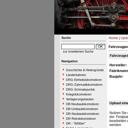
Suche
Home
|
Upda
Fahrzeugpor
zur erweiterten Suche
Fahrzeugs
Navigation
Hersteller:
Geschichte & Hintergründe
Fabriknum
Länderbahnen
Baujahr:
DRG-Einheitslokomotiven
DRG-Zahnradlokomotiven
DRG-Schmalspurlok.
Kriegslokomotiven
Verlagerungsbauten
Upload ein
DB-Neubaulokomotiven
DB-Umbaulokomotiven
Nutzen Sie 
DR-Neubaulokomotiven
der Festpla
DR-Rekolokomotiven
bearbeiten 
DR - "6000er"
werden.